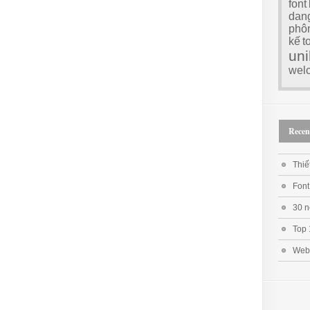
font
dan
phô
kế
t
uni
wel
Recen
Thiế
Font
30 n
Top 
Web 