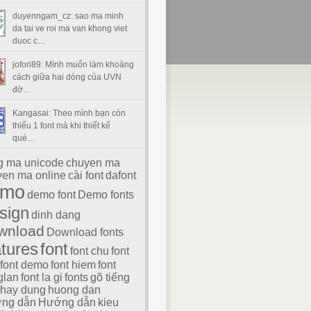
duyenngam_cz: sao ma minh
da tai ve roi ma van khong viet
duoc c…
jofori89: Mình muốn làm khoảng
cách giữa hai dòng của UVN
đờ…
Kangasai: Theo mình bạn còn
thiếu 1 font mà khi thiết kế
qué…
g ma unicode
chuyen ma
en ma online
cài font
dafont
emo
demo font
Demo fonts
sign
dinh dang
wnload
Download fonts
atures
font
font chu
font
font demo
font hiem
font
glan
font la gi
fonts
gõ tiếng
hay dung
huong dan
ng dẫn
Hướng dẫn
kieu