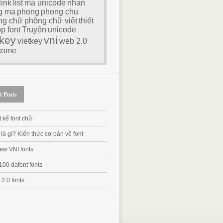
link
list
ma unicode
nhan
g ma
phong
phong chu
ng chữ
phông chữ việt
thiết
op font
Truyện
unicode
key
vni
vietkey
web 2.0
come
t Posts
t kế font chữ
 là gì? Kiến thức cơ bản về font
ew VNI fonts
100 dafont fonts
2.0 fonts