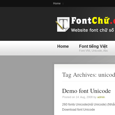
Home
Home
Font tiếng Việt
Font VNI, Unicode, Abc
Tag Archives: unico
Demo font Unicode
Posted on 14. Aug, 2008 by
admin
.
260 fonts Unicode(mã Unicode) (Nhấn
Download font Unicode