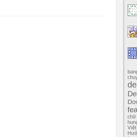
ban
chuy
d
De
Do
fe
chữ
hun
Việt
Hướ