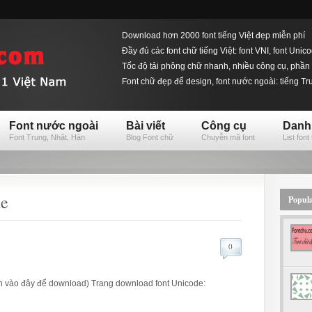
Download hơn 2000 font tiếng Việt đẹp miễn phí
Đầy đủ các font chữ tiếng Việt: font VNI, font Unic
Tốc độ tải phông chữ nhanh, nhiều công cụ, phần 
Font chữ đẹp để design, font nước ngoài: tiếng T
Font nước ngoài
Bài viết
Công cụ
Danh
Font Trung, Nhật, Hàn
Blog Font chữ
Chuyễn mã font
List font 
de
Popul
0
 vào đây để download) Trang download font Unicode: