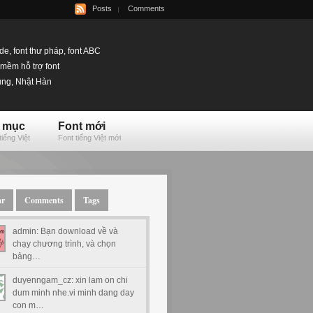
Posts
Comments
ode, font thư pháp, font ABC
mềm hỗ trợ font
rung, Nhật Hàn
 mục
Font mới
tiếng Việt
Font tiếng Việt mới
ar
Comments
Tags
admin: Bạn download về và
chạy chương trình, và chọn
bảng…
duyenngam_cz: xin lam on chi
dum minh nhe.vi minh dang day
con m…