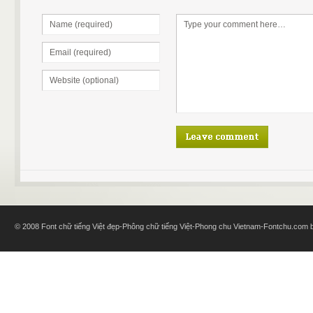
© 2008 Font chữ tiếng Việt đẹp-Phông chữ tiếng Việt-Phong chu Vietnam-Fontchu.com bl