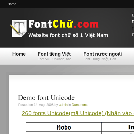
Home
D
Đ
T
F
Home
Font tiếng Việt
Font nước ngoài
Font VNI, Unicode, Abc
Font Trung, Nhật, Hàn
Demo font Unicode
Posted on 14. Aug, 2008 by
admin
in
Demo fonts
260 fonts
Unicode
(mã Unicode) (Nhấn vào 