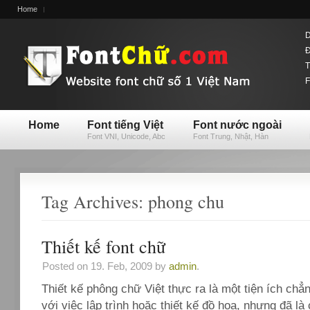
Home
D
Đ
T
F
Home
Font tiếng Việt
Font nước ngoài
Font VNI, Unicode, Abc
Font Trung, Nhật, Hàn
Tag Archives: phong chu
Thiết kế font chữ
Posted on 19. Feb, 2009 by
admin
.
Thiết kế phông chữ Việt thực ra là một tiện ích chẳn
với việc lập trình hoặc thiết kế đồ họa, nhưng đã l