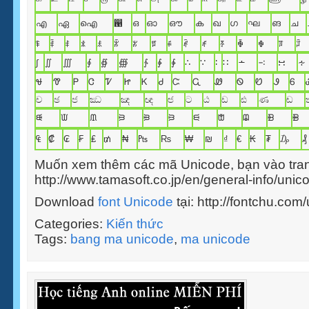
എ
ഏ
ഐ
഑
ഒ
ഓ
ഔ
ക
ഖ
ഗ
ഘ
ങ
ച
ꅨ
ꅩ
ꅪ
ꅫ
ꅬ
ꅭ
ꅮ
ꅯ
ꅰ
ꅱ
ꅲ
ꅳ
ꅴ
ꅵ
ꅶ
ꅷ
∫
∬
∭
∮
∯
∰
∱
∲
∳
∴
∵
∶
∷
∸
∹
∺
∻
Ꮰ
Ꮱ
Ꮲ
Ꮳ
Ꮴ
Ꮵ
Ꮶ
Ꮷ
Ꮸ
Ꮹ
Ꮺ
Ꮻ
Ꮼ
Ꮽ
Ꮾ
ච
ඡ
ජ
ඣ
ඤ
ඥ
ඦ
ට
ඨ
ඩ
ඪ
ණ
ඬ
ᙠ
ᙡ
ᙢ
ᙣ
ᙤ
ᙥ
ᙦ
ᙧ
ᙨ
ᙩ
ᙪ
₠
₡
₢
₣
₤
₥
₦
₧
₨
₩
₪
₫
€
₭
₮
₯
₰
Muốn xem thêm các mã Unicode, bạn vào tra
http://www.tamasoft.co.jp/en/general-info/unic
Download
font Unicode
tại: http://fontchu.com
Categories:
Kiến thức
Tags:
bang ma unicode
,
ma unicode