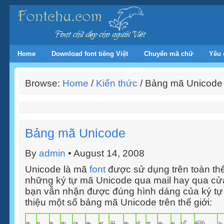
Home
Download font tiếng Việt
Chuyển mã chữ
Yêu 
Browse:
Home
/
Kiến thức
/ Bảng mã Unicode
Bảng mã Unicode
By
admin
• August 14, 2008
Unicode là mã
font
được sử dụng trên toàn thế 
những ký tự mã Unicode qua mail hay qua cửa
bạn vẫn nhận được đúng hình dáng của ký tự đ
thiệu một số bảng mã Unicode trên thế giới:
௧
௨
௩
௪
௫
௬
௭
௮
௯
௰
௱
௲
௳
௴
௵
௶