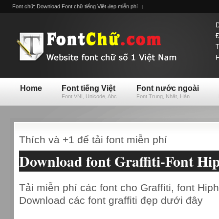
Font chữ: Download Font chữ tiếng Việt đẹp miễn phí
D
Đ
T
F
Home
Font tiếng Việt
Font nước ngoài
Font VNI, Unicode, Abc
Font Trung, Nhật, Hàn
Thích và +1 để tải font miễn phí
Download font Graffiti-Font Hi
Tải miễn phí các font cho Graffiti, font Hi
Download các font graffiti đẹp dưới đây