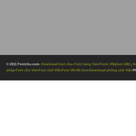
© 2011 Fontchu.com-
Download font chu
-
Font tieng Viet
-
Fonts VNI
,
font ABC
,
fo
pháp
-
Font chu Viet
-
Font chữ Việt
-
Font VN
-
VN font
-
Download phông chữ Việt
-P