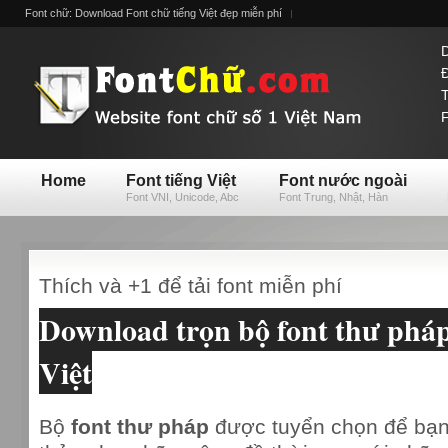
Font chữ: Download Font chữ tiếng Việt đẹp miễn phí
D
Đ
T
F
Home
Font tiếng Việt
Font nước ngoài
Font VNI, Unicode, Abc
Font Trung, Nhật, Hàn
Thích và +1 để tải font miễn phí
Download trọn bộ font thư phá
Việt
Bộ
font thư pháp
được tuyển chọn để bạn 