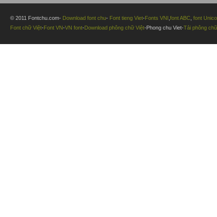
© 2011 Fontchu.com-
Download font chu
-
Font tieng Viet
-
Fonts VNI
,
font ABC
,
font Unic
Font chữ Việt
-
Font VN
-
VN font
-
Download phông chữ Việt
-Phong chu Viet-
Tải phông ch