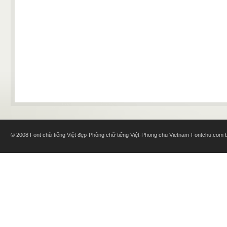
© 2008 Font chữ tiếng Việt đẹp-Phông chữ tiếng Việt-Phong chu Vietnam-Fontchu.com bl