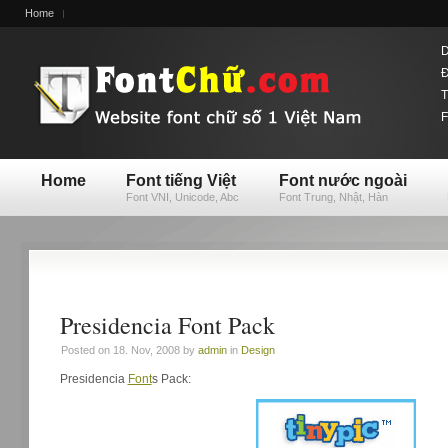
Home
D
Đ
T
F
Home
Font tiếng Việt
Font nước ngoài
Font VNI, Unicode, Abc
Font Trung, Nhật, Hàn
Presidencia Font Pack
Posted on 18. Nov, 2008 by
admin
in
Design
Presidencia
Font
s Pack: