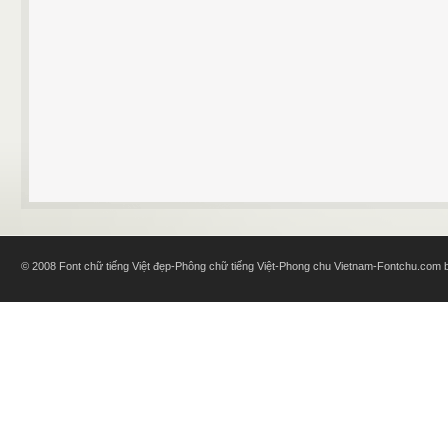
© 2008 Font chữ tiếng Việt đẹp-Phông chữ tiếng Việt-Phong chu Vietnam-Fontchu.com bl