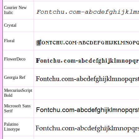
Courier New
Italic
Crystal
Floral
FlowerDeco
Georgia Ref
MercuriusScript
Bold
Microsoft Sans
Serif
Palatino
Linotype