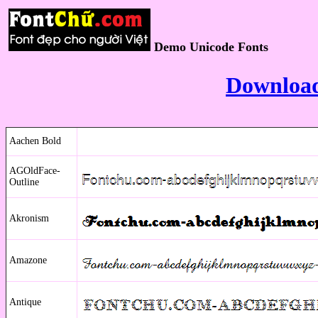
Demo Unicode Fonts
Download
Aachen Bold
AGOldFace-
Outline
Akronism
Amazone
Antique