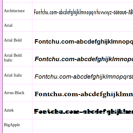
Architecture
Arial
Arial Bold
Arial Bold
Italic
Arial Italic
Arrus-Black
Aztek
BigApple