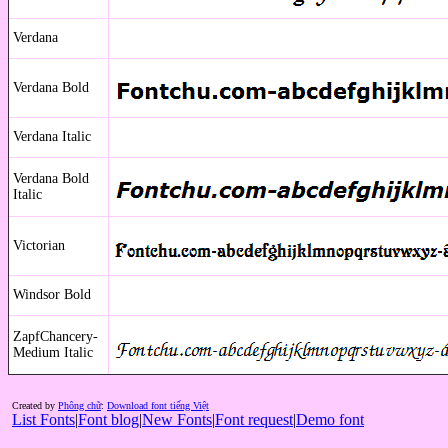
Verdana
Verdana Bold
Verdana Italic
Verdana Bold
Italic
Victorian
Windsor Bold
ZapfChancery-
Medium Italic
Created by
Phông chữ
:
Download font tiếng Việt
List Fonts
|
Font blog
|
New Fonts
|
Font request
|
Demo font