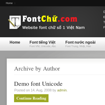
Home
D
Đ
T
F
Home
Font tiếng Việt
Font nước ngoài
Font VNI, Unicode, Abc
Font Trung, Nhật, Hàn
Archive by Author
Demo font Unicode
Posted on 14. Aug, 2008 by
admin
.
Continue Reading